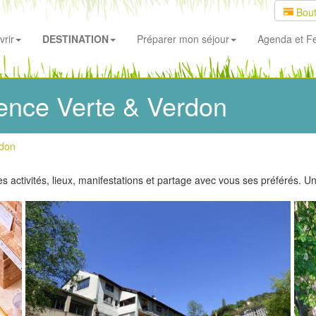
Bout
rir
DESTINATION
Préparer mon séjour
Agenda
et Fe
ence Verte & Verdon
rdon
es activités, lieux, manifestations et partage avec vous ses préférés. 