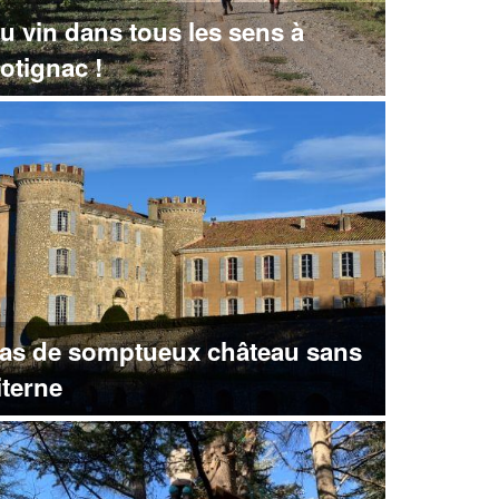
u vin dans tous les sens à
otignac !
as de somptueux château sans
iterne