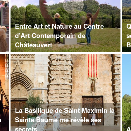
Entre Art et Nature au Centre
Q
d'Art Contemporain de
s
Châteauvert
B
La Basilique de Saint Maximin la
e
Sainte Baume me révèle ses
secrets
A