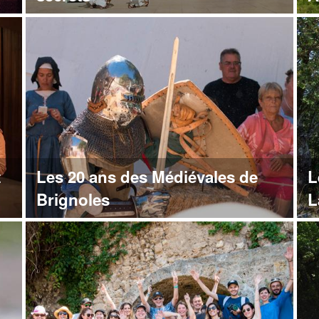
t
Les 20 ans des Médiévales de
L
Brignoles
L