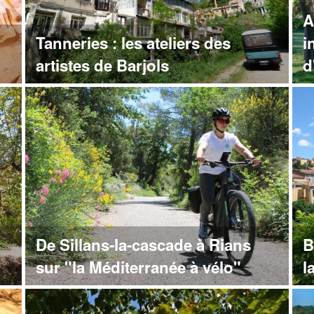
A
Tanneries : les ateliers des
i
artistes de Barjols
d
De Sillans-la-cascade à Rians
B
sur "la Méditerranée à vélo"
l