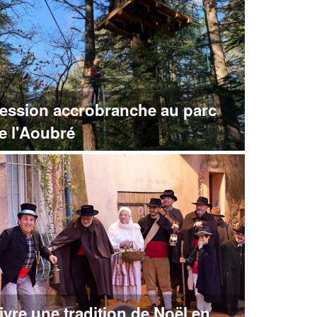
ession accrobranche au parc
e l'Aoubré
ivre une tradition de Noël en