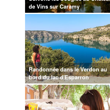
de Vins sur Caramy
Randonnée dans le Verdon au
bord du lac d'Esparron