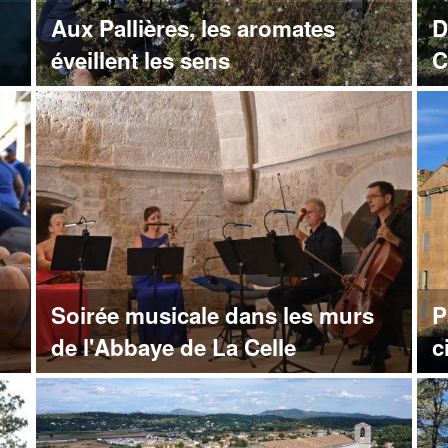
Aux Pallières, les aromates
D
éveillent les sens
C
Soirée musicale dans les murs
P
de l'Abbaye de La Celle
c