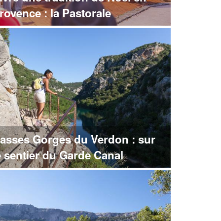
rovence : la Pastorale
asses Gorges du Verdon : sur
e sentier du Garde Canal