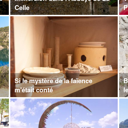
Celle
P
Si le mystère de la faïence
B
m'était conté
l