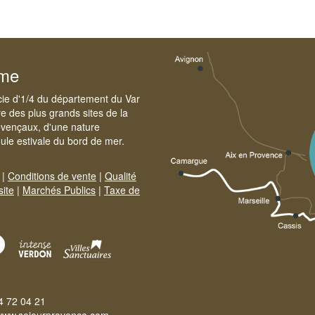
sme
cie d'1/4 du département du Var
e des plus grands sites de la
ovençaux, d'une nature
foule estivale du bord de mer.
|
Conditions de vente
|
Qualité
site
|
Marchés Publics
|
Taxe de
4 72 04 21
www.sejourprovence.com