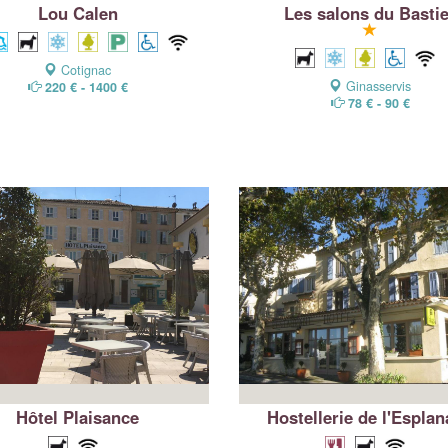
Lou Calen
Les salons du Basti
Cotignac
Ginasservis
220 € - 1400 €
78 € - 90 €
Hôtel Plaisance
Hostellerie de l'Espla