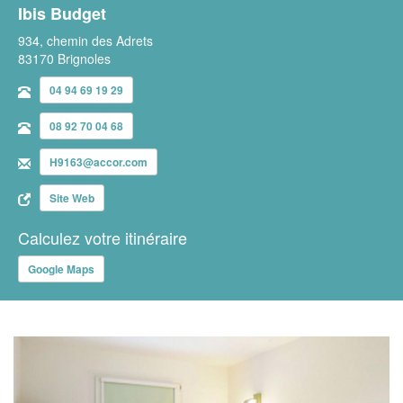
Ibis Budget
934, chemin des Adrets
83170 Brignoles
04 94 69 19 29
08 92 70 04 68
H9163@accor.com
Site Web
Calculez votre itinéraire
Google Maps