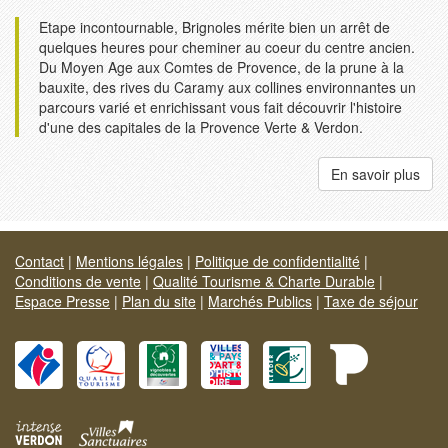
Etape incontournable, Brignoles mérite bien un arrêt de
quelques heures pour cheminer au coeur du centre ancien.
Du Moyen Age aux Comtes de Provence, de la prune à la
bauxite, des rives du Caramy aux collines environnantes un
parcours varié et enrichissant vous fait découvrir l'histoire
d'une des capitales de la Provence Verte & Verdon.
En savoir plus
Contact
|
Mentions légales
|
Politique de confidentialité
|
Conditions de vente
|
Qualité Tourisme & Charte Durable
|
Espace Presse
|
Plan du site
|
Marchés Publics
|
Taxe de séjour