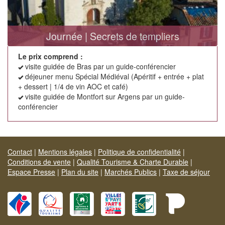
Journée | Secrets de templiers
Le prix comprend :
visite guidée de Bras par un guide-conférencier
déjeuner menu Spécial Médiéval (Apéritif + entrée + plat
+ dessert | 1/4 de vin AOC et café)
visite guidée de Montfort sur Argens par un guide-
conférencier
Contact
|
Mentions légales
|
Politique de confidentialité
|
Conditions de vente
|
Qualité Tourisme & Charte Durable
|
Espace Presse
|
Plan du site
|
Marchés Publics
|
Taxe de séjour