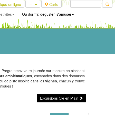
ique en ligne
Carte
stivités
Où dormir, déguster, s'amuser
es. Programmez votre journée sur mesure en piochant
ts emblématiques
, escapades dans des domaines
eu de piste insolite dans les
vignes
, chacun y trouve
uniques !
Excursions Clé en Main