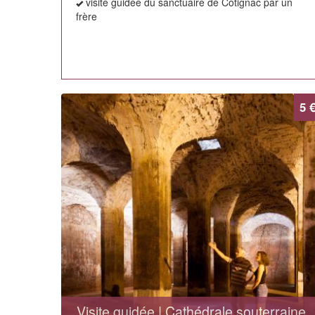
visite guidée du sanctuaire de Cotignac par un
frère
5 
Visite guidée | Cathédrale souterraine