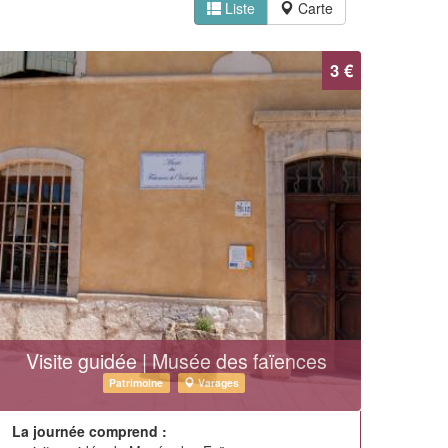
Liste
Carte
3 €
Visite guidée | Musée des faïences
Patrimoine
Varages
La journée comprend :