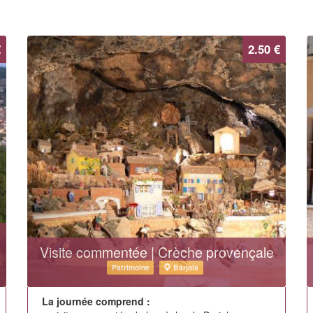
€
2.50 €
Visite commentée | Crèche provençale
Patrimoine
Barjols
La journée comprend :