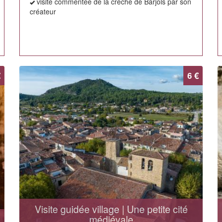
visite commentée de la crèche de Barjols par son
créateur
€
6 €
Visite guidée village | Une petite cité
médiévale