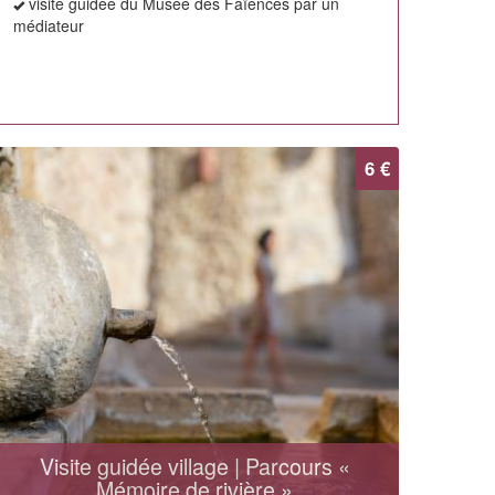
visite guidée du Musée des Faïences par un
médiateur
6 €
Visite guidée village | Parcours «
Mémoire de rivière »