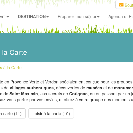
Bout
rir
DESTINATION
Préparer mon séjour
Agenda
et Fe
 la Carte
 à la Carte
carte en Provence Verte et Verdon spécialement conçue pour les group
ées de
villages authentiques
, découvertes de
musées
et de
monumen
que de
Saint Maximin
, aux secrets de
Cotignac
, ou en passant par un j
issez-vous porter par vos envies, et offrez à votre groupe des moments 
la carte (11)
Loisir à la carte (10)