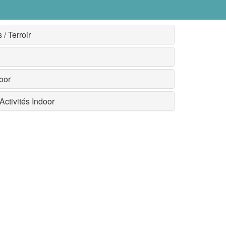
/ Terroir
oor
ctivités Indoor