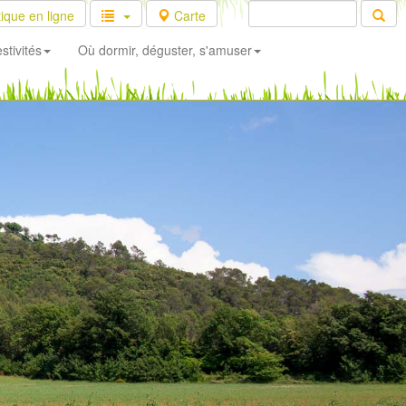
ique en ligne
Carte
stivités
Où dormir, déguster, s'amuser