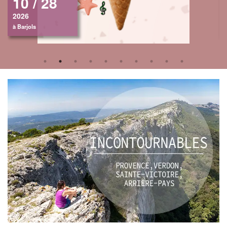
10 / 28
2026
à Barjols