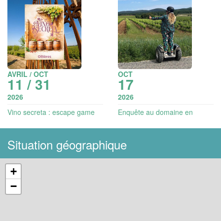
AVRIL / OCT
OCT
11 / 31
17
2026
2026
Vino secreta : escape game
Enquête au domaine en
aventure dans les vignes
gyropode | Vignobles en
Scène
Situation géographique
+
−