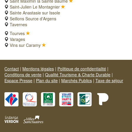
Saint Maximin la Sainte Baume
Saint-Julien Le Montagnier
Sainte Anastasie sur Issole
Seillons Source d'Argens
Tavernes
Tourves
Varages
Vins sur Caramy
Contact
|
Mentions légales
|
Politique de confidentialité
|
Conditions de vente
|
Qualité Tourisme & Charte Durable
|
Espace Presse
|
Plan du site
|
Marchés Publics
|
Taxe de séjour