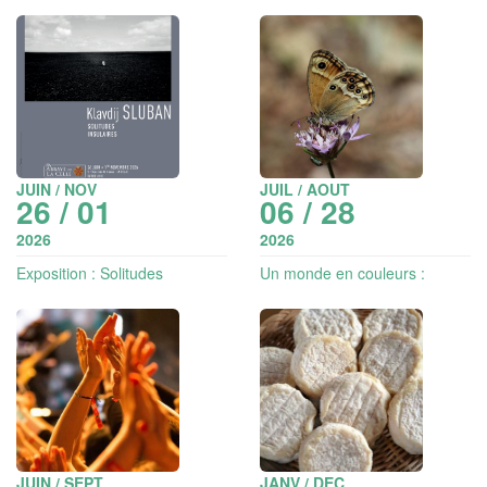
caves les plus modernes de
Soirées de l'Escarelle
Provence
JUIN / NOV
JUIL / AOUT
26 / 01
06 / 28
2026
2026
Exposition : Solitudes
Un monde en couleurs :
insulaires - photographies
découverte du jardin à
papillons
JUIN / SEPT
JANV / DEC