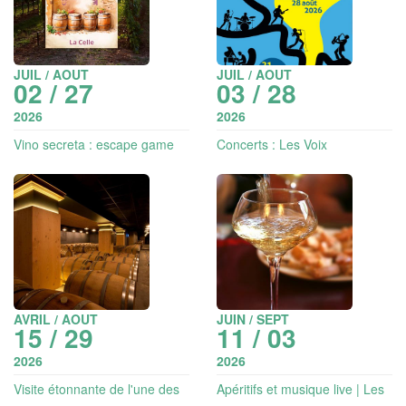
JUIL / AOUT
JUIL / AOUT
02 / 27
03 / 28
2026
2026
Vino secreta : escape game
Concerts : Les Voix
aventure dans les vignes
départementales
AVRIL / AOUT
JUIN / SEPT
15 / 29
11 / 03
2026
2026
Visite étonnante de l'une des
Apéritifs et musique live | Les