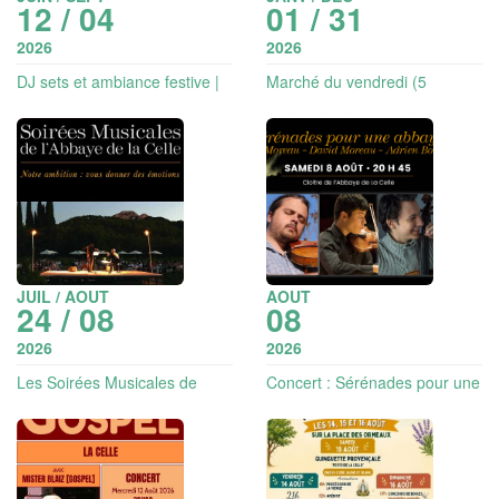
12 / 04
01 / 31
2026
2026
DJ sets et ambiance festive |
Marché du vendredi (5
Les Soirées de l'Escarelle
exposants)
JUIL / AOUT
AOUT
24 / 08
08
2026
2026
Les Soirées Musicales de
Concert : Sérénades pour une
l'Abbaye de La Celle
abbaye - musique classique |
Les Soirées musicales de
l'Abbaye de La Celle