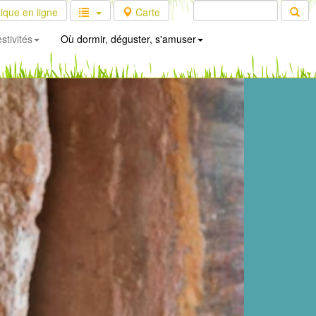
ique en ligne
Carte
stivités
Où dormir, déguster, s'amuser