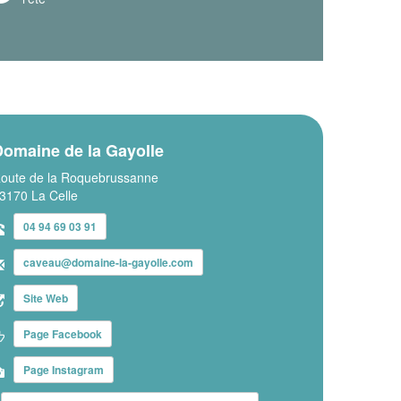
Domaine de la Gayolle
oute de la Roquebrussanne
3170 La Celle
04 94 69 03 91
caveau@domaine-la-gayolle.com
Site Web
Page Facebook
Page Instagram