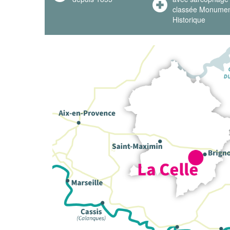
classée Monume
Historique