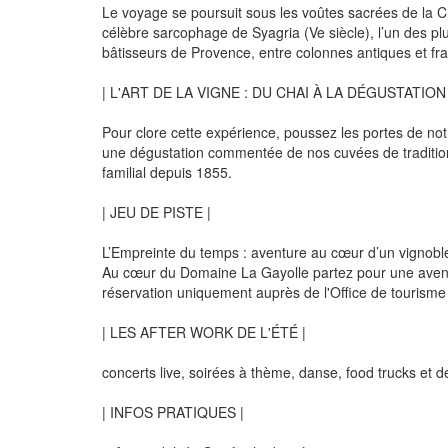
Le voyage se poursuit sous les voûtes sacrées de la C
célèbre sarcophage de Syagria (Ve siècle), l’un des p
bâtisseurs de Provence, entre colonnes antiques et fra
| L'ART DE LA VIGNE : DU CHAI À LA DÉGUSTATION 
Pour clore cette expérience, poussez les portes de notr
une dégustation commentée de nos cuvées de tradition e
familial depuis 1855.
| JEU DE PISTE |
L’Empreinte du temps : aventure au cœur d’un vignoble
Au cœur du Domaine La Gayolle partez pour une aventur
réservation uniquement auprès de l'Office de tourism
| LES AFTER WORK DE L'ÉTÉ |
concerts live, soirées à thème, danse, food trucks et
| INFOS PRATIQUES |