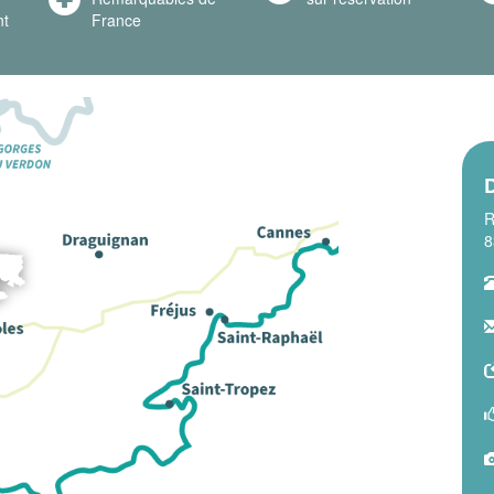
nt
France
R
8