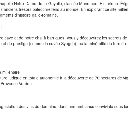
hapelle Notre-Dame-de-la-Gayolle, classée Monument Historique. Érigée 
lus anciens trésors paléochrétiens au monde. En explorant ce site mill
gments d'histoire gallo-romaine.
|
e cave et de notre chai à barriques. Vous y découvrirez les secrets de l
t de prestige (comme la cuvée Syagria), où la minéralité du terroir re
 millénaire
e ludique en totale autonomie à la découverte de 70 hectares de vignes
e Provence Verdon.
 dégustation des vins du domaine, dans une ambiance conviviale sous l