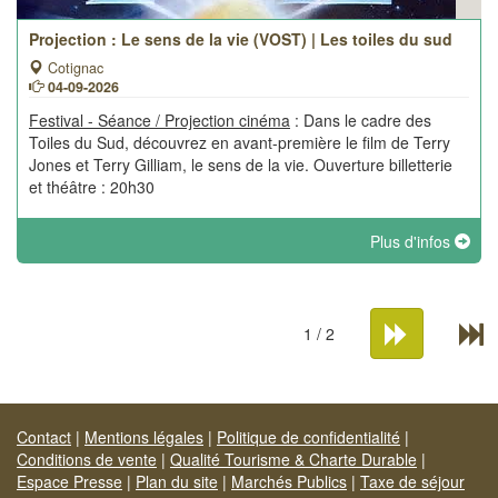
Projection : Le sens de la vie (VOST) | Les toiles du sud
Cotignac
04-09-2026
Festival - Séance / Projection cinéma
: Dans le cadre des
Toiles du Sud, découvrez en avant-première le film de Terry
Jones et Terry Gilliam, le sens de la vie. Ouverture billetterie
et théâtre : 20h30
Plus d'infos
1 / 2
Contact
|
Mentions légales
|
Politique de confidentialité
|
Conditions de vente
|
Qualité Tourisme & Charte Durable
|
Espace Presse
|
Plan du site
|
Marchés Publics
|
Taxe de séjour