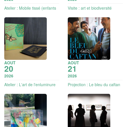
Atelier : Mobile tissé (enfants
Visite : art et biodiversité
6-12 ans )
AOUT
AOUT
20
21
2026
2026
Atelier : L'art de l'enluminure
Projection : Le bleu du caftan
(enfants 6-12 ans )
(VOST) | Les toiles du sud