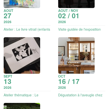
AOUT
AOUT / NOV
27
02 / 01
2026
2026
Atelier : Le livre vitrail (enfants
Visite guidée de l'exposition
6-12 ans )
Ciels, terres, mers, feux : un
atlas de métamorphoses
SEPT
OCT
13
16 / 17
2026
2026
Atelier thématique : Le
Dégustation à l'aveugle chez
monotype (à partir de 9 ans)
Skywalker vineyards |
Vignobles en Scène