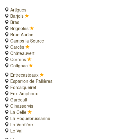
Artigues
Barjols
Bras
Brignoles
Brue Auriac
Camps la Source
Carcès
Châteauvert
Correns
Cotignac
Entrecasteaux
Esparron de Pallières
Forcalqueiret
Fox-Amphoux
Garéoult
Ginasservis
La Celle
La Roquebrussanne
La Verdière
Le Val