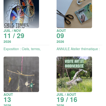
JUIL / NOV
AOUT
11 / 29
09
2026
2026
Exposition : Ciels, terres,
ANNULE Atelier thématique :
mers, feux
la reliure (à partir de 9 ans)
AOUT
JUIL / AOUT
13
19 / 16
2026
2026