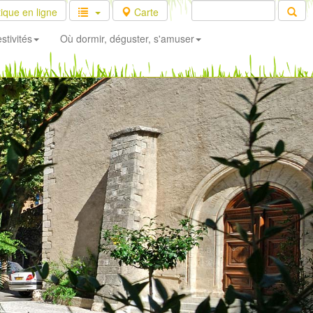
ique en ligne
Carte
stivités
Où dormir, déguster, s'amuser