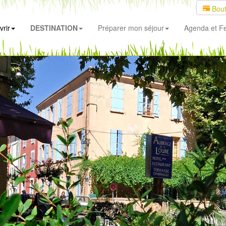
Bout
rir
DESTINATION
Préparer mon séjour
Agenda
et Fe