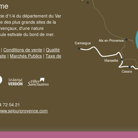
sme
cie d'1/4 du département du Var
e des plus grands sites de la
ovençaux, d'une nature
foule estivale du bord de mer.
|
Conditions de vente
|
Qualité
site
|
Marchés Publics
|
Taxe de
4 72 04 21
www.sejourprovence.com