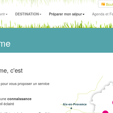
Bout
rir
DESTINATION
Préparer mon séjour
Agenda
et Fe
sme
me, c'est
, pour vous proposer un service
t une
connaissance
il éclairé