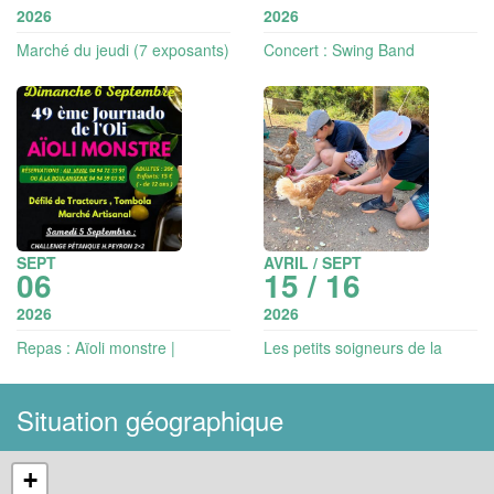
2026
2026
Marché du jeudi (7 exposants)
Concert : Swing Band
Orchestra - jazz
SEPT
AVRIL / SEPT
06
15 / 16
2026
2026
Repas : Aïoli monstre |
Les petits soigneurs de la
Journado de l'oli
ferme
Situation géographique
+