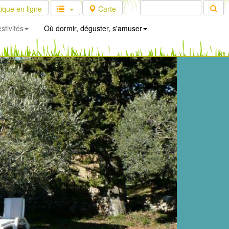
ique en ligne
Carte
stivités
Où dormir, déguster, s'amuser