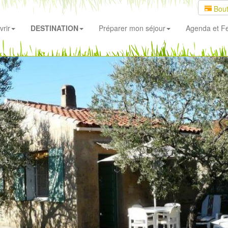
Bout
rir
DESTINATION
Préparer mon séjour
Agenda
et Fe