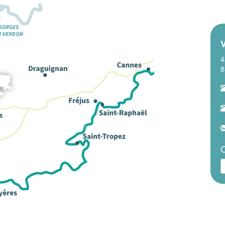
4
8
C