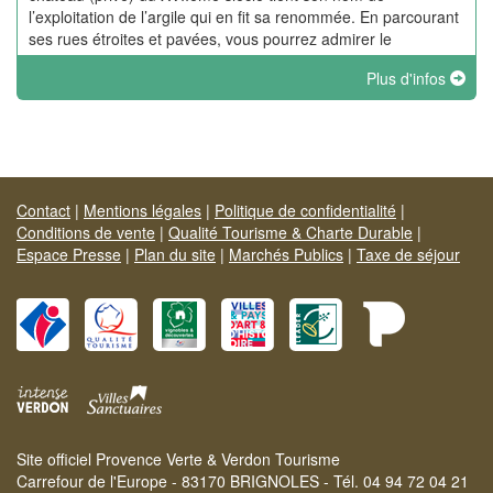
l’exploitation de l’argile qui en fit sa renommée. En parcourant
ses rues étroites et pavées, vous pourrez admirer le
campanile et les remparts en terrasses et goûter la tranquillité
Plus d'infos
de ce village.
Contact
|
Mentions légales
|
Politique de confidentialité
|
Conditions de vente
|
Qualité Tourisme & Charte Durable
|
Espace Presse
|
Plan du site
|
Marchés Publics
|
Taxe de séjour
Site officiel Provence Verte & Verdon Tourisme
Carrefour de l'Europe - 83170 BRIGNOLES - Tél. 04 94 72 04 21