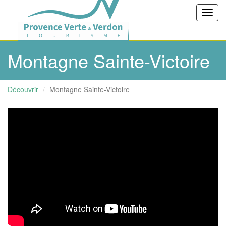
Toggl
navig
Montagne Sainte-Victoire
Découvrir
Montagne Sainte-Victoire