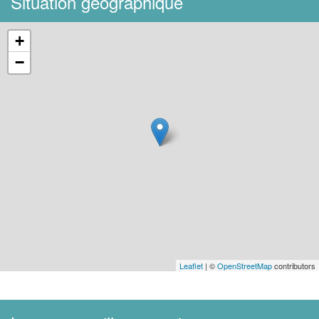
Situation géographique
+
−
Leaflet
| ©
OpenStreetMap
contributors