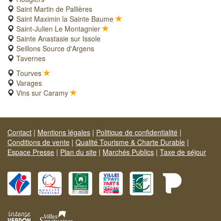
Saint Martin de Pallières
Saint Maximin la Sainte Baume
Saint-Julien Le Montagnier
Sainte Anastasie sur Issole
Seillons Source d'Argens
Tavernes
Tourves
Varages
Vins sur Caramy
Contact
|
Mentions légales
|
Politique de confidentialité
|
Conditions de vente
|
Qualité Tourisme & Charte Durable
|
Espace Presse
|
Plan du site
|
Marchés Publics
|
Taxe de séjour