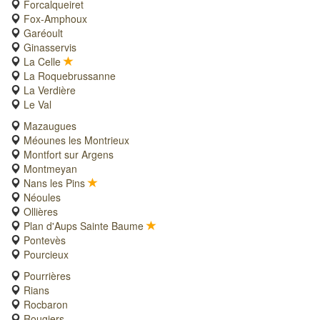
Forcalqueiret
Fox-Amphoux
Garéoult
Ginasservis
La Celle
La Roquebrussanne
La Verdière
Le Val
Mazaugues
Méounes les Montrieux
Montfort sur Argens
Montmeyan
Nans les Pins
Néoules
Ollières
Plan d'Aups Sainte Baume
Pontevès
Pourcieux
Pourrières
Rians
Rocbaron
Rougiers