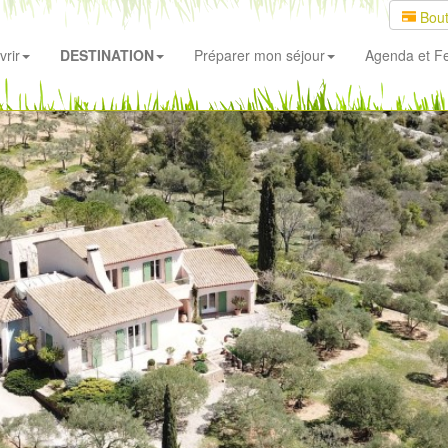
Bout
rir
DESTINATION
Préparer mon séjour
Agenda
et Fe