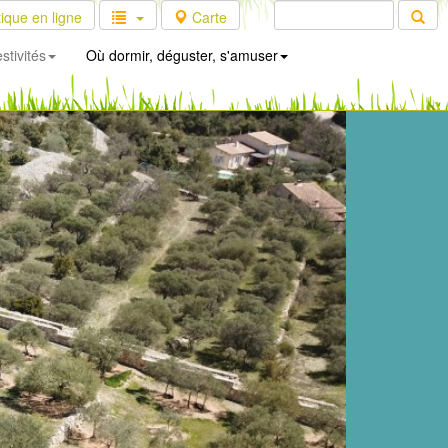
ique en ligne
Carte
stivités
Où dormir, déguster, s'amuser