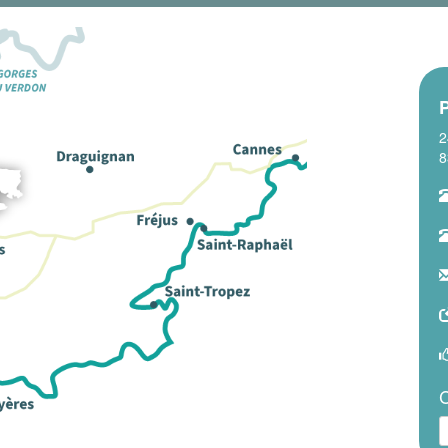
2
8
C