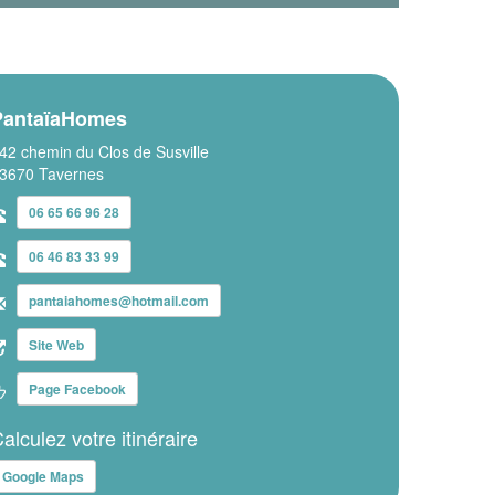
PantaïaHomes
42 chemin du Clos de Susville
3670 Tavernes
06 65 66 96 28
06 46 83 33 99
pantaiahomes@hotmail.com
Site Web
Page Facebook
alculez votre itinéraire
Google Maps