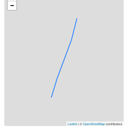
−
Leaflet
| ©
OpenStreetMap
contributors