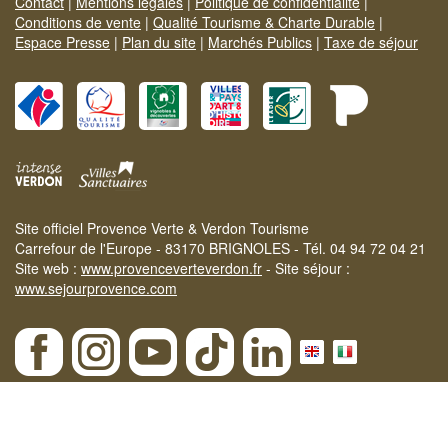
Contact
|
Mentions légales
|
Politique de confidentialité
|
Conditions de vente
|
Qualité Tourisme & Charte Durable
|
Espace Presse
|
Plan du site
|
Marchés Publics
|
Taxe de séjour
Site officiel Provence Verte & Verdon Tourisme
Carrefour de l'Europe - 83170 BRIGNOLES - Tél. 04 94 72 04 21
Site web :
www.provenceverteverdon.fr
- Site séjour :
www.sejourprovence.com
×