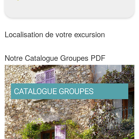
Localisation de votre excursion
Leaflet
| ©
OpenStreetMap
contributors
+
Notre Catalogue Groupes PDF
−