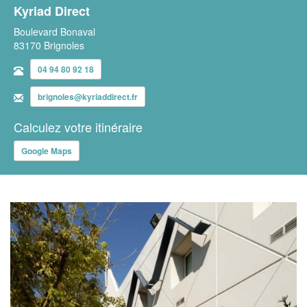
Kyriad Direct
Boulevard Bonaval
83170 Brignoles
04 94 80 92 18
brignoles@kyriaddirect.fr
Calculez votre itinéraire
Google Maps