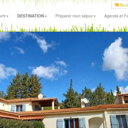
Bout
rir
DESTINATION
Préparer mon séjour
Agenda
et Fe