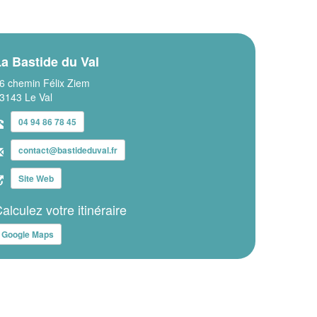
a Bastide du Val
6 chemin Félix Ziem
3143 Le Val
04 94 86 78 45
contact@bastideduval.fr
Site Web
alculez votre itinéraire
Google Maps