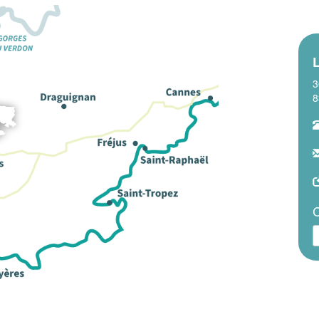
L
3
8
C