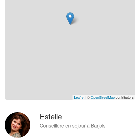
Leaflet
| ©
OpenStreetMap
contributors
Estelle
Conseillère en séjour à Barjols