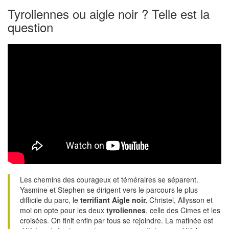
Tyroliennes ou aigle noir ? Telle est la
question
Les chemins des courageux et téméraires se séparent.
Yasmine et Stephen se dirigent vers le parcours le plus
difficile du parc, le
terrifiant Aigle noir.
Christel, Allysson et
moi on opte pour les deux
tyroliennes
, celle des Cimes et les
croisées. On finit enfin par tous se rejoindre. La matinée est