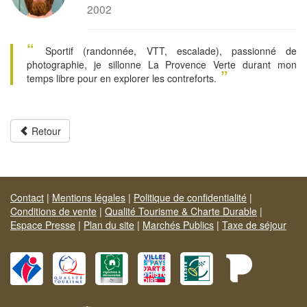
2002
“
Sportif (randonnée, VTT, escalade), passionné de
photographie, je sillonne La Provence Verte durant mon
”
temps libre pour en explorer les contreforts.
Retour
Contact
|
Mentions légales
|
Politique de confidentialité
|
Conditions de vente
|
Qualité Tourisme & Charte Durable
|
Espace Presse
|
Plan du site
|
Marchés Publics
|
Taxe de séjour