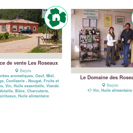
ce de vente Les Roseaux
Barjols
erbes aromatiques, Oeuf, Miel,
Le Domaine des Rose
e, Confiserie - Nougat, Fruits et
Barjols
s, Vin, Huile essentielle, Viande
Vin, Huile alimentaire
 Volaille, Bière, Charcuterie,
piritueux, Huile alimentaire