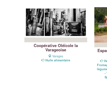
Coopérative Oléïcole la
Varageoise
Espa
Varages
Huile alimentaire
H
Fromag
légume
-
S