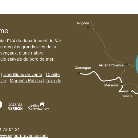
sme
cie d'1/4 du département du Var
e des plus grands sites de la
ovençaux, d'une nature
foule estivale du bord de mer.
|
Conditions de vente
|
Qualité
site
|
Marchés Publics
|
Taxe de
4 72 04 21
www.sejourprovence.com