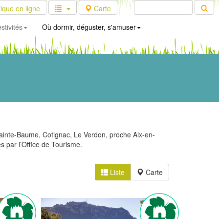
ique en ligne
Carte
stivités
Où dormir, déguster, s'amuser
Sainte-Baume, Cotignac, Le Verdon, proche Aix-en-
es par l’Office de Tourisme.
Liste
Carte