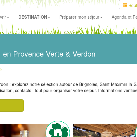
Bout
rir
DESTINATION
Préparer mon séjour
Agenda
et Fe
r
en Provence Verte & Verdon
ir
rdon : explorez notre sélection autour de Brignoles, Saint-Maximin-la-
isation, contacts : tout pour organiser votre séjour. Informations vérifié