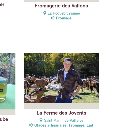
er
Fromagerie des Vallons
La Roquebrussanne
Fromage
La Ferme des Jovents
oube
Saint Martin de Pallières
Glaces artisanales, Fromage, Lait