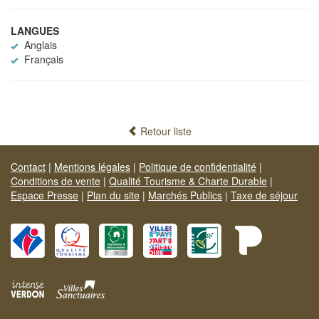
LANGUES
Anglais
Français
Retour liste
Contact
|
Mentions légales
|
Politique de confidentialité
|
Conditions de vente
|
Qualité Tourisme & Charte Durable
|
Espace Presse
|
Plan du site
|
Marchés Publics
|
Taxe de séjour