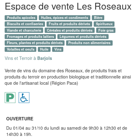
Espace de vente Les Roseaux
Produits apicoles
Huiles, épices et condiments
Bière
Biscuits et confiseries
Fruits et produits dérivés
Spiritueux
Viande et charcuterie
Céréales et produits dérivés
Foie gras
Fromages et produits laitiers
Légumes et produits dérivés
Fleurs, plantes et produits dérivés
Produits non alimentaires
Volailles et oeufs
Huile
Vins
Vins et Terroir à
Barjols
Vente de vins du domaine des Roseaux, de produits frais et
produits du terroir en production biologique et traditionnelle ainsi
que de l'artisanat local (Région Paca)
OUVERTURE
Du 01/04 au 31/10 du lundi au samedi de 9h30 à 12h30 et de
14h30 à 19h.