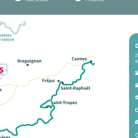
2
8
C