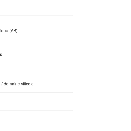
gique (AB)
s
/ domaine viticole