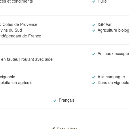
ices et condiments
Huile
 Côtes de Provence
IGP Var
vins du Sud
Agriculture biolo
Indépendant de France
Animaux accepté
en fauteuil roulant avec aide
 vignoble
A la campagne
loitation agricole
Dans un vignoble 
Français
Retour liste