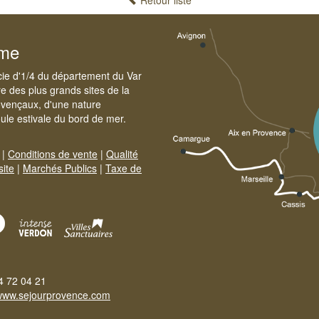
sme
cie d'1/4 du département du Var
e des plus grands sites de la
ovençaux, d'une nature
foule estivale du bord de mer.
|
Conditions de vente
|
Qualité
site
|
Marchés Publics
|
Taxe de
4 72 04 21
www.sejourprovence.com