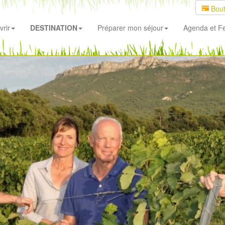
Bout
rir
DESTINATION
Préparer mon séjour
Agenda
et Fe