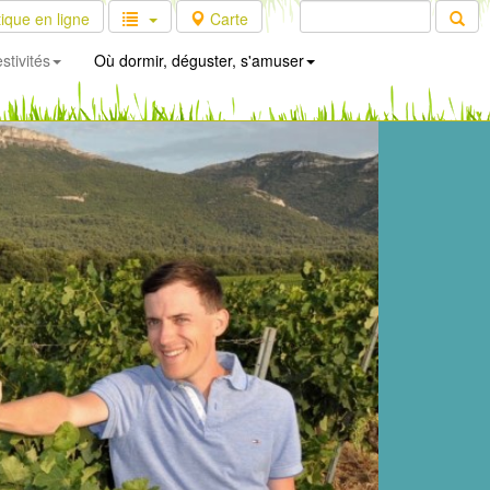
ique en ligne
Carte
stivités
Où dormir, déguster, s'amuser