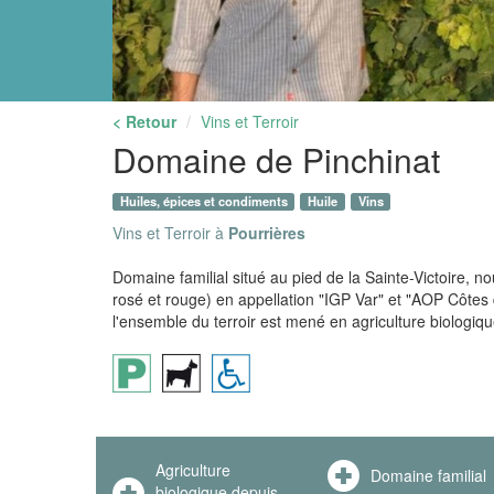
< Retour
Vins et Terroir
Domaine de Pinchinat
Huiles, épices et condiments
Huile
Vins
Vins et Terroir à
Pourrières
Domaine familial situé au pied de la Sainte-Victoire, n
rosé et rouge) en appellation "IGP Var" et "AOP Côtes 
l'ensemble du terroir est mené en agriculture biologiq
Agriculture
Domaine familial
biologique depuis