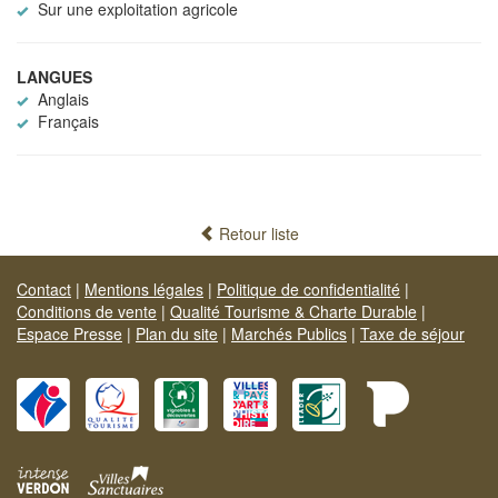
Sur une exploitation agricole
LANGUES
Anglais
Français
Retour liste
Contact
|
Mentions légales
|
Politique de confidentialité
|
Conditions de vente
|
Qualité Tourisme & Charte Durable
|
Espace Presse
|
Plan du site
|
Marchés Publics
|
Taxe de séjour