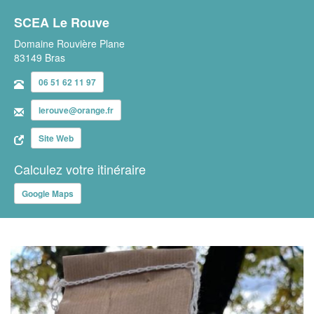
SCEA Le Rouve
Domaine Rouvière Plane
83149 Bras
06 51 62 11 97
lerouve@orange.fr
Site Web
Calculez votre itinéraire
Google Maps