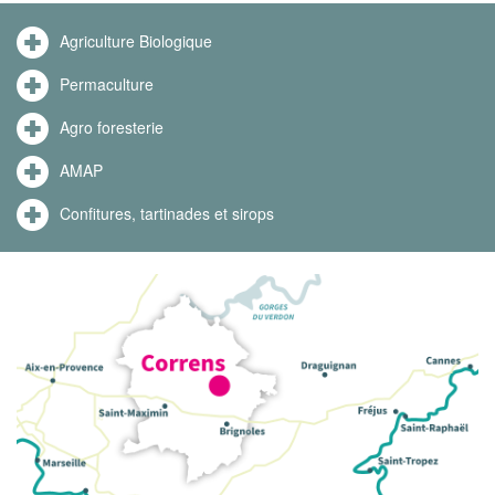
Agriculture Biologique
Permaculture
Agro foresterie
AMAP
Confitures, tartinades et sirops