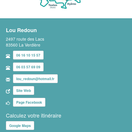
Lou Redoun
2497 route des Lacs
83560 La Verdière
06 16 10 15 57
06 03 57 69 09
lou_redoun@hotmail.fr
Site Web
Page Facebook
Calculez votre itinéraire
Google Maps