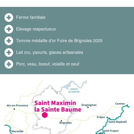
Ferme familiale
Elevage respectueux
Tomme médaille d'or Foire de Brignoles 2025
Lait cru, yaourts, glaces artisanales
Porc, veau, boeuf, volaille et oeuf