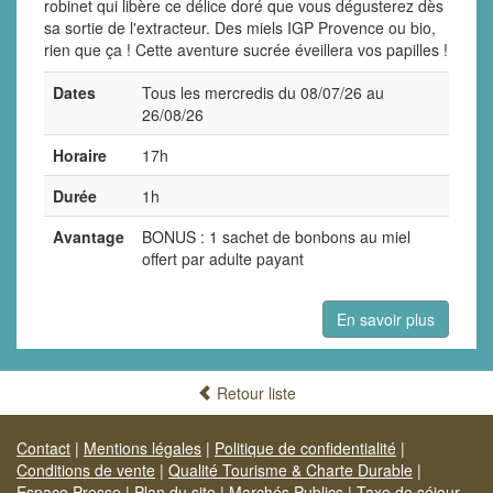
robinet qui libère ce délice doré que vous dégusterez dès
sa sortie de l'extracteur. Des miels IGP Provence ou bio,
rien que ça ! Cette aventure sucrée éveillera vos papilles !
Dates
Tous les mercredis du 08/07/26 au
26/08/26
Horaire
17h
Durée
1h
Avantage
BONUS : 1 sachet de bonbons au miel
offert par adulte payant
En savoir plus
Retour liste
Contact
|
Mentions légales
|
Politique de confidentialité
|
Conditions de vente
|
Qualité Tourisme & Charte Durable
|
Espace Presse
|
Plan du site
|
Marchés Publics
|
Taxe de séjour