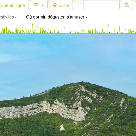
ique en ligne
Carte
stivités
Où dormir, déguster, s'amuser