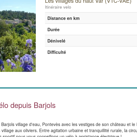
Les villages du haut Var (VTC-VAE)
Itinéraire velo
Distance en km
Durée
Dénivelé
Difficulté
élo depuis Barjols
 Barjols village d'eau, Pontevès avec les vestiges de son château et le
lage aux oliviers. Entre agitation urbaine et tranquillité rurale, la circ
 sportif nous vous conseillons un vélo à assistance électrique !