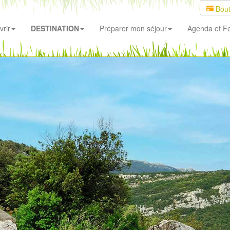
Bout
rir
DESTINATION
Préparer mon séjour
Agenda
et Fe