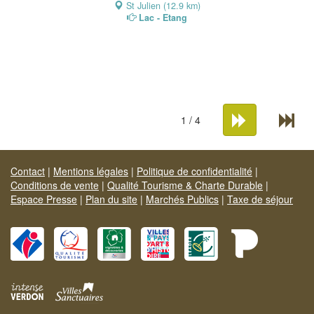
St Julien (12.9 km)
Lac - Etang
1 / 4
Contact
|
Mentions légales
|
Politique de confidentialité
|
Conditions de vente
|
Qualité Tourisme & Charte Durable
|
Espace Presse
|
Plan du site
|
Marchés Publics
|
Taxe de séjour