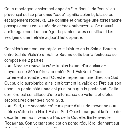
Cette montagne localement appelée "Le Baou" (de "baus" en
provençal qui se prononce "baou" signifie aplomb, falaise ou
escarpement rocheux). Elle domine et ombrage une forêt fraîche
principalement constituée de chênes pubescents. Ce massif
abrite également un cortège de plantes rares constituant les
vestiges d'une hêtraie aujourd'hui disparue.
Considéré comme une réplique miniature de la Sainte-Baume,
entre Sainte-Victoire et Sainte-Baume cette barre rocheuse se
compose de 2 parties :
> Au Nord se trouve la crête la plus haute, d’une altitude
moyenne de 800 mètres, orientée Sud-Est/Nord-Ouest.
Fortement arrondie vers l’Ouest et reprenant une direction Sud-
Ouest, elle surplombe ainsi entièrement la vallée de l’Arc sur son
ubac. La pente côté ubac est plus forte que la pente sud. Cette
dernière est constituée d’une alternance de vallons et crêtes
secondaires orientées Nord-Sud.
> Au Sud, une seconde crête majeure d’altitude moyenne 600
mètres s’étend du Nord-Est au Sud-Ouest, marquant la limite de
département au niveau du Pas de la Couelle, limite avec le
Regagnas. Son versant sud est en pente régulière, donnant sur