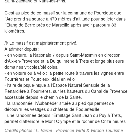
Saint-Zacharie et Nans-les-Pins.
C'est au pied de ce massif sur la commune de Pourcieux que
l'Arc prend sa source à 470 mètres d'altitude pour se jeter dans
l'Etang de Berre près de Marseille après avoir parcouru 83
kilomètres.
/!\ Le massif est majoritairement privé.
A admirer depuis :
- en voiture, la Nationale 7 depuis Saint-Maximin en direction
d'Aix-en-Provence et la D6 qui mène à Trets et longe plusieurs
domaines viticoles/oléicoles.
- en voiture ou à vélo : la petite route à travers les vignes entre
Pourrières et Pourcieux idéal en vélo
- l'aire de pique-nique à l'Espace Naturel Sensible de la
Renardière à Pourrières, sur les hauteurs du Canal de Provence
accessible depuis le chemin de la Santé.
- la randonnée "l'Aubanède" située au pied qui permet de
découvrir les vestiges du château de Roquefeuille
- une randonnée depuis l'Ermitage Saint Jean du Puy à Trets,
permet d'atteindre le Mont Olympe et le rocher de Onze heures
Crédits photos : L. Barbe - Provence Verte & Verdon Tourisme