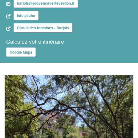
barjols@provenceverteverdon.fr
Info pêche
Circuit des fontaines - Barjols
Calculez votre itinéraire
Google Maps