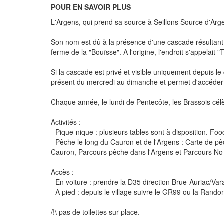
POUR EN SAVOIR PLUS
L'Argens, qui prend sa source à Seillons Source d'Argen
Son nom est dû à la présence d'une cascade résultant 
ferme de la "Bouïsse". A l'origine, l'endroit s'appelai
Si la cascade est privé et visible uniquement depuis l
présent du mercredi au dimanche et permet d'accéder 
Chaque année, le lundi de Pentecôte, les Brassois cé
Activités :
- Pique-nique : plusieurs tables sont à disposition. Fo
- Pêche le long du Cauron et de l'Argens : Carte de pê
Cauron, Parcours pêche dans l'Argens et Parcours No-ki
Accès :
- En voiture : prendre la D35 direction Brue-Auriac/Va
- A pied : depuis le village suivre le GR99 ou la Rand
/!\ pas de toilettes sur place.