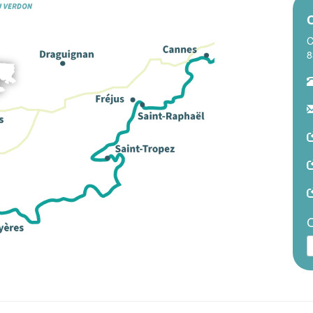
C
C
8
C