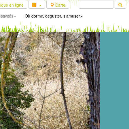
ique en ligne
Carte
stivités
Où dormir, déguster, s'amuser