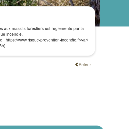
.
ès aux massifs forestiers est réglementé par la
que incendie.
ve : https://www.risque-prevention-incendie.fr/var/
8h).
Retour