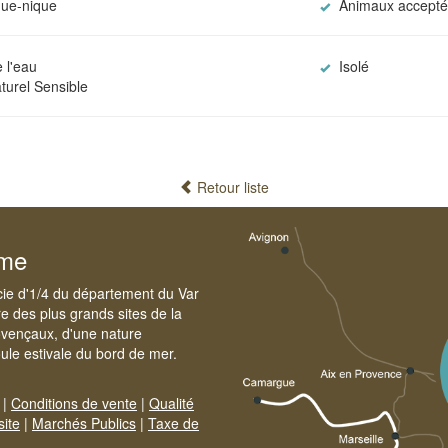
que-nique
Animaux accepté
 l'eau
Isolé
urel Sensible
Retour liste
sme
cie d'1/4 du département du Var
e des plus grands sites de la
ovençaux, d'une nature
foule estivale du bord de mer.
|
Conditions de vente
|
Qualité
site
|
Marchés Publics
|
Taxe de