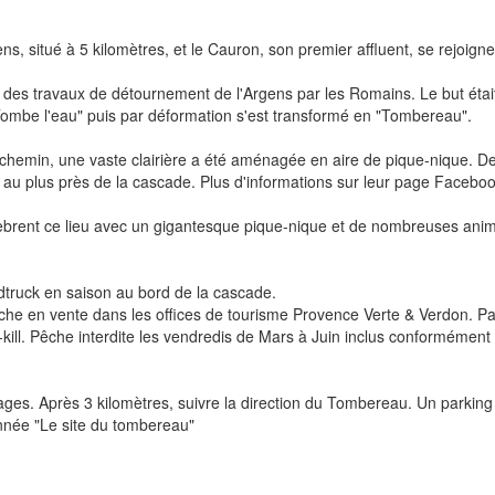
s, situé à 5 kilomètres, et le Cauron, son premier affluent, se rejoigne
des travaux de détournement de l'Argens par les Romains. Le but était 
t "Tombe l'eau" puis par déformation s'est transformé en "Tombereau".
e chemin, une vaste clairière a été aménagée en aire de pique-nique. De 
au plus près de la cascade. Plus d'informations sur leur page Faceboo
lèbrent ce lieu avec un gigantesque pique-nique et de nombreuses anim
odtruck en saison au bord de la cascade.
che en vente dans les offices de tourisme Provence Verte & Verdon. Par
ll. Pêche interdite les vendredis de Mars à Juin inclus conformément a
rages. Après 3 kilomètres, suivre la direction du Tombereau. Un parking 
onnée "Le site du tombereau"