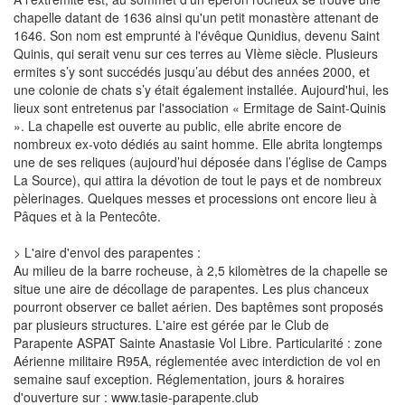
chapelle datant de 1636 ainsi qu'un petit monastère attenant de
1646. Son nom est emprunté à l'évêque Qunidius, devenu Saint
Quinis, qui serait venu sur ces terres au VIème siècle. Plusieurs
ermites s’y sont succédés jusqu’au début des années 2000, et
une colonie de chats s’y était également installée. Aujourd'hui, les
lieux sont entretenus par l'association « Ermitage de Saint-Quinis
». La chapelle est ouverte au public, elle abrite encore de
nombreux ex-voto dédiés au saint homme. Elle abrita longtemps
une de ses reliques (aujourd’hui déposée dans l’église de Camps
La Source), qui attira la dévotion de tout le pays et de nombreux
pèlerinages. Quelques messes et processions ont encore lieu à
Pâques et à la Pentecôte.
> L'aire d'envol des parapentes :
Au milieu de la barre rocheuse, à 2,5 kilomètres de la chapelle se
situe une aire de décollage de parapentes. Les plus chanceux
pourront observer ce ballet aérien. Des baptêmes sont proposés
par plusieurs structures. L'aire est gérée par le Club de
Parapente ASPAT Sainte Anastasie Vol Libre. Particularité : zone
Aérienne militaire R95A, réglementée avec interdiction de vol en
semaine sauf exception. Réglementation, jours & horaires
d'ouverture sur : www.tasie-parapente.club