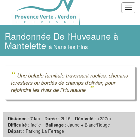
Toggl
navig
Randonnée De l'Huveaune à
Mantelette
à Nans les Pins
“
Une balade familiale traversant ruelles, chemins
forestiers ou bordés de champs d’olivier, pour
”
rejoindre les rives de l’Huveaune
Distance
: 7 km
Durée
: 2h15
Dénivelé
: +227m
Difficulté
: facile
Balisage
: Jaune + Blanc/Rouge
Départ
: Parking La Ferrage