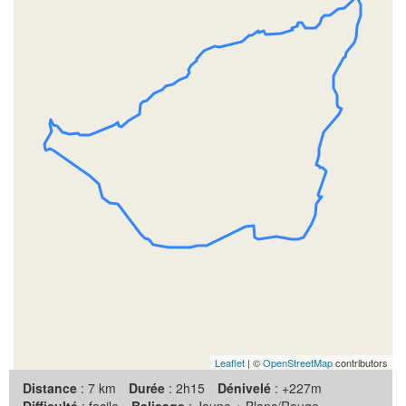
Leaflet
| ©
OpenStreetMap
contributors
Distance
: 7 km
Durée
: 2h15
Dénivelé
: +227m