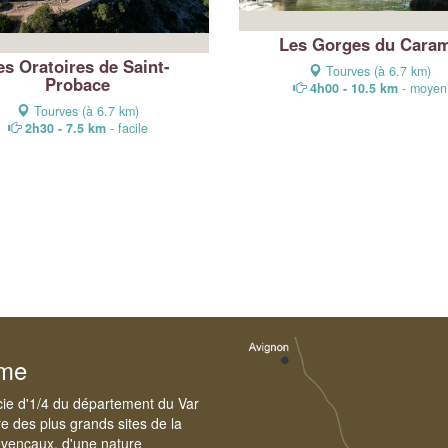
Les Gorges du Cara
es Oratoires de Saint-
Tourves (à 6.7 km)
Probace
4h00 - 10.5 km
- moyen
Tourves (à 6.7 km)
2h30 - 7.5 km
- facile
sme
cie d'1/4 du département du Var
e des plus grands sites de la
ovençaux, d'une nature