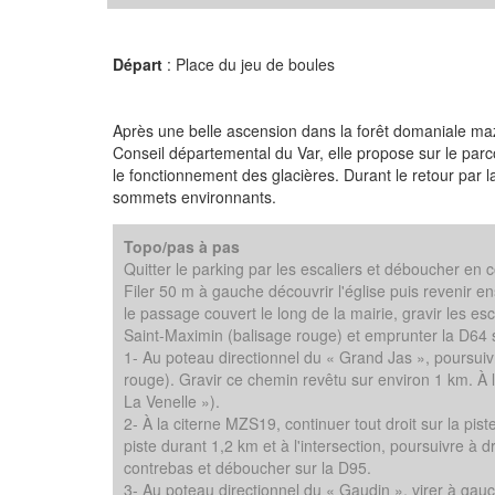
Départ
: Place du jeu de boules
Après une belle ascension dans la forêt domaniale maz
Conseil départemental du Var, elle propose sur le parcou
le fonctionnement des glacières. Durant le retour par 
sommets environnants.
Topo/pas à pas
Quitter le parking par les escaliers et déboucher en 
Filer 50 m à gauche découvrir l'église puis revenir en
le passage couvert le long de la mairie, gravir les es
Saint-Maximin (balisage rouge) et emprunter la D64 
1- Au poteau directionnel du « Grand Jas », poursuiv
rouge). Gravir ce chemin revêtu sur environ 1 km. À l
La Venelle »).
2- À la citerne MZS19, continuer tout droit sur la pist
piste durant 1,2 km et à l'intersection, poursuivre à 
contrebas et déboucher sur la D95.
3- Au poteau directionnel du « Gaudin », virer à ga