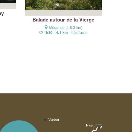
my
Balade autour de la Vierge
Méounes (à 8.3 km)
1h30 - 4.1 km
- très facile