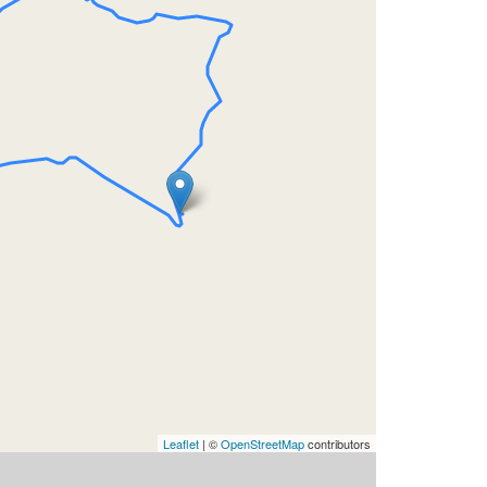
Leaflet
| ©
OpenStreetMap
contributors