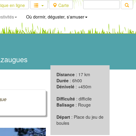
ique en ligne
Carte
stivités
Où dormir, déguster, s'amuser
azaugues
Distance
: 17 km
Durée
: 6h00
Dénivelé
: +450m
gue
Difficulté
: difficile
Balisage
: Rouge
Départ
: Place du jeu de
boules
Suivant