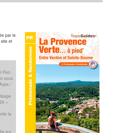
ée par le
site et
l Péri.
te sous
Aups /
lisage
U20 «
oite la
che sur