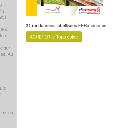
du «
ils
D95)
31 randonnées labellisées FFRandonnée
 D64.
te et
ACHETER le Topo guide
te sur
ues. Au
z le
t
iez les