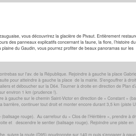
auguaise, vous découvrirez la glacière de Pivaut. Entièrement restaur
rs des panneaux explicatifs concernant la faune, la flore, l’histoire du 
la plaine du Gaudin, vous pourrez profiter de beaux panoramas sur les
contrebas sur l'av. de la République. Rejoindre à gauche la place Gabrie
suite pour atteindre à gauche la place de la mairie. S'engouffrer à droi
caliers et déboucher sur la D64. Tourner à droite en direction de Plan d’
sur environ 1 km (prudence !).
re à gauche sur le chemin Saint-Victor en direction de « Constant » (ba
a barrière, continuer tout droit et monter encore durant 3,5 km (piste 
e (balisage rouge). Au carrefour du « Clos de l’Héritière », prendre à dr
droite et descendre le sentier (balisage rouge). Rejoindre une piste en
uche, suivre la route (D95) goudronnée sur 140 m puis s'engager à gau