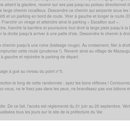
is atteint la glacière, revenir sur ses pas jusqu'au poteau directionnel 
le large chemin rocailleux. Descendre ce chemin qui serpente sous les f
S05 et un parking en bord de route. Virer à gauche et longer la route (
ranchir un virage et atteindre ainsi le parking « Escaillon sud ».
che, franchir la barrière et poursuivre tout droit la large piste jusqu'à la
r la droite jusqu'à arriver à une patte d'oie. Descendre le chemin à droi
ge chemin jusqu'à une ruine (balisage rouge). Au croisement, filer à droi
emprunter cette route (prudence !). Revenir ainsi au village de Mazaug
 à gauche et rejoindre le parking de départ.
ssage à gué au niveau du point n°5.
ection le long de cette randonnée : ayez les bons réflexes ! Contourne
tez-vous, ne le fixez pas dans les yeux, ne brandissez pas vos bâtons e
die. De ce fait, l'accès est réglementé du 21 juin au 20 septembre. Vérif
alisées tous les jours sur le site de la préfecture du Var.