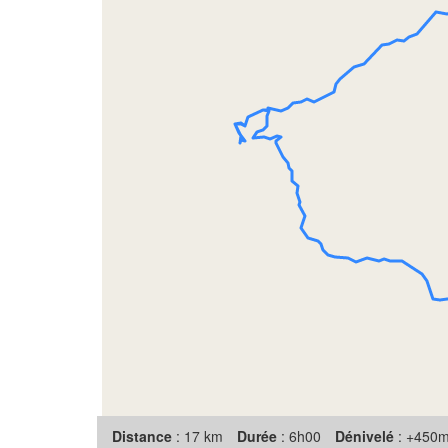
Distance
: 17 km
Durée
: 6h00
Dénivelé
: +450