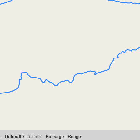
m
Difficulté
: difficile
Balisage
: Rouge