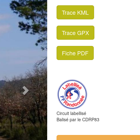
Trace KML
Trace GPX
Fiche PDF
Circuit labellisé
Balisé par le CDRP83