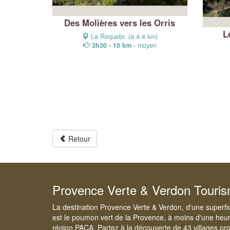
Des Molières vers les Orris
L
La Roquebr. (à 4.4 km)
3h30 - 10 km
- moyen
Retour
Provence Verte & Verdon Touri
La destination Provence Verte & Verdon, d'une superfi
est le poumon vert de la Provence, à moins d'une heur
région PACA. Partez à la découverte de 43 villages pr