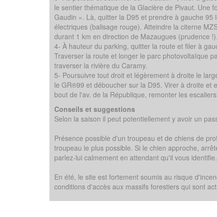
le sentier thématique de la Glacière de Pivaut. Une fo
Gaudin ». Là, quitter la D95 et prendre à gauche 95 
électriques (balisage rouge). Atteindre la citerne MZ
durant 1 km en direction de Mazaugues (prudence !). F
4- À hauteur du parking, quitter la route et filer à gau
Traverser la route et longer le parc photovoltaïque pa
traverser la rivière du Caramy.
5- Poursuivre tout droit et légèrement à droite le lar
le GR®99 et déboucher sur la D95. Virer à droite et 
bout de l'av. de la République, remonter les escaliers
Conseils et suggestions
Selon la saison il peut potentiellement y avoir un pa
Présence possible d'un troupeau et de chiens de prot
troupeau le plus possible. Si le chien approche, arrê
parlez-lui calmement en attendant qu'il vous identifie.
En été, le site est fortement soumis au risque d'incen
conditions d'accès aux massifs forestiers qui sont actu