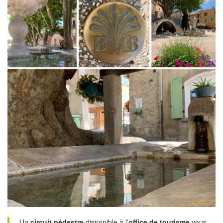
Un
circuit pédestre
disponible à l’
office de tourisme
vous