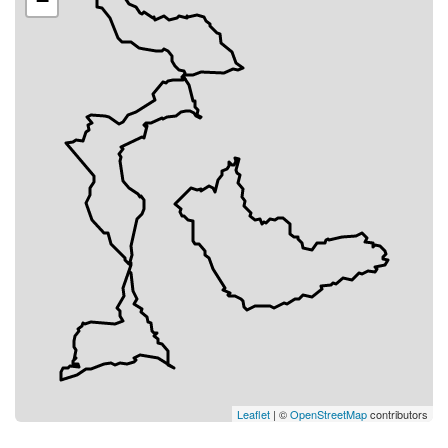
−
Leaflet
| ©
OpenStreetMap
contributors