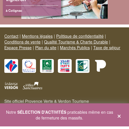
à Cotignac
Contact
|
Mentions légales
|
Politique de confidentialité
|
Conditions de vente
|
Qualité Tourisme & Charte Durable
|
Espace Presse
|
Plan du site
|
Marchés Publics
|
Taxe de séjour
Site officiel Provence Verte & Verdon Tourisme
Carrefour de l'Europe - 83170 BRIGNOLES - Tél. 04 94 72 04 21
×
Notre
SÉLECTION D'ACTIVITÉS
praticables même en cas
Site web :
www.provenceverteverdon.fr
- Site séjour :
de fermeture des massifs.
www.sejourprovence.com