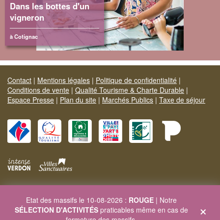
Dans les bottes d'un
vigneron
à Cotignac
Contact
|
Mentions légales
|
Politique de confidentialité
|
Conditions de vente
|
Qualité Tourisme & Charte Durable
|
Espace Presse
|
Plan du site
|
Marchés Publics
|
Taxe de séjour
Site officiel Provence Verte & Verdon Tourisme
Etat des massifs le 10-08-2026 :
ROUGE
| Notre
Carrefour de l'Europe - 83170 BRIGNOLES - Tél. 04 94 72 04 21
×
SÉLECTION D'ACTIVITÉS
praticables même en cas de
Site web :
www.provenceverteverdon.fr
- Site séjour :
fermeture des massifs.