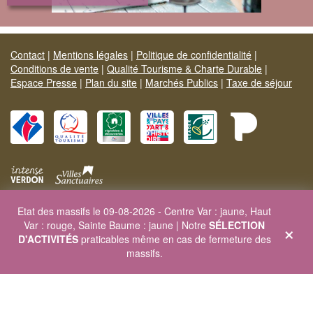
Contact
|
Mentions légales
|
Politique de confidentialité
|
Conditions de vente
|
Qualité Tourisme & Charte Durable
|
Espace Presse
|
Plan du site
|
Marchés Publics
|
Taxe de séjour
Etat des massifs le 09-08-2026 - Centre Var : jaune, Haut
Site officiel Provence Verte & Verdon Tourisme
×
Var : rouge, Sainte Baume : jaune | Notre
SÉLECTION
Carrefour de l'Europe - 83170 BRIGNOLES - Tél. 04 94 72 04 21
D'ACTIVITÉS
praticables même en cas de fermeture des
Site web :
www.provenceverteverdon.fr
- Site séjour :
massifs.
www.sejourprovence.com