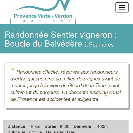
Toggl
navig
Randonnée Sentier vigneron :
Boucle du Belvédère
à Pourrières
“
Randonnée difficile, réservée aux randonneurs
avertis, qui chemine au milieu des vignes avant de
monter jusqu’à la vigie du Gourd de la Tune, point
culminant du parcours. La descente jusqu’au canal
”
de Provence est accidentée et exigeante.
Distance
: 16 km
Durée
: 6h00
Dénivelé
: +400m
Difficulté
: difficile
Balisage
: Bleu