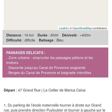
Leaflet
| ©
OpenStreetMap
contributors
Distance
: 16 km
Durée
: 6h00
Dénivelé
: +400m
Difficulté
: difficile
Balisage
: Bleu
PASSAGES DELICATS :
- Zone urbaine : emprunter les passages piétons et les
trottoirs
- Descente jusqu'au Canal de Provence exigeante
- Berges du Canal de Provence et baignade interdites
Départ
: 47 Grand Rue | Le Cellier de Marius Caïus
1. Du parking de l’école maternelle tourner à droite sur Grand
rue, puis prendre direction Puyloubier et tourner à gauche sur le