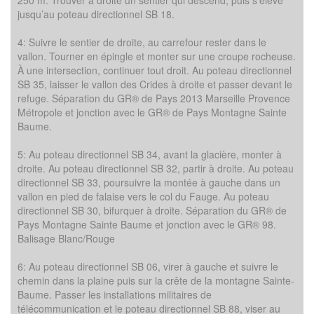
250 m. Trouver à droite un sentier qui descend, puis s’élève
jusqu’au poteau directionnel SB 18.
4: Suivre le sentier de droite, au carrefour rester dans le
vallon. Tourner en épingle et monter sur une croupe rocheuse.
À une intersection, continuer tout droit. Au poteau directionnel
SB 35, laisser le vallon des Crides à droite et passer devant le
refuge. Séparation du GR® de Pays 2013 Marseille Provence
Métropole et jonction avec le GR® de Pays Montagne Sainte
Baume.
5: Au poteau directionnel SB 34, avant la glacière, monter à
droite. Au poteau directionnel SB 32, partir à droite. Au poteau
directionnel SB 33, poursuivre la montée à gauche dans un
vallon en pied de falaise vers le col du Fauge. Au poteau
directionnel SB 30, bifurquer à droite. Séparation du GR® de
Pays Montagne Sainte Baume et jonction avec le GR® 98.
Balisage Blanc/Rouge
6: Au poteau directionnel SB 06, virer à gauche et suivre le
chemin dans la plaine puis sur la crête de la montagne Sainte-
Baume. Passer les installations militaires de
télécommunication et le poteau directionnel SB 88, viser au