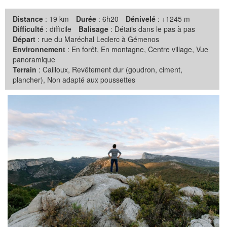
Distance
: 19 km
Durée
: 6h20
Dénivelé
: +1245 m
Difficulté
: difficile
Balisage
: Détails dans le pas à pas
Départ
: rue du Maréchal Leclerc à Gémenos
Environnement
: En forêt, En montagne, Centre village, Vue
panoramique
Terrain
: Cailloux, Revêtement dur (goudron, ciment,
plancher), Non adapté aux poussettes