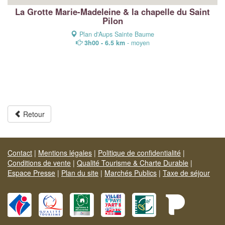
La Grotte Marie-Madeleine & la chapelle du Saint
Pilon
Plan d'Aups Sainte Baume
3h00 - 6.5 km
- moyen
Retour
Contact
|
Mentions légales
|
Politique de confidentialité
|
Conditions de vente
|
Qualité Tourisme & Charte Durable
|
Espace Presse
|
Plan du site
|
Marchés Publics
|
Taxe de séjour