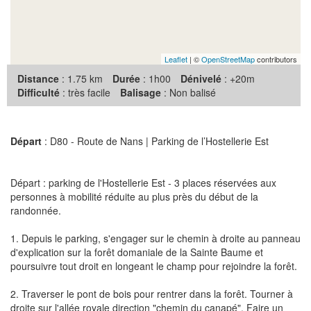
Leaflet
| ©
OpenStreetMap
contributors
Distance
: 1.75 km
Durée
: 1h00
Dénivelé
: +20m
Difficulté
: très facile
Balisage
: Non balisé
Départ
: D80 - Route de Nans | Parking de l’Hostellerie Est
Départ : parking de l'Hostellerie Est - 3 places réservées aux
personnes à mobilité réduite au plus près du début de la
randonnée.
1. Depuis le parking, s'engager sur le chemin à droite au panneau
d'explication sur la forêt domaniale de la Sainte Baume et
poursuivre tout droit en longeant le champ pour rejoindre la forêt.
2. Traverser le pont de bois pour rentrer dans la forêt. Tourner à
droite sur l'allée royale direction "chemin du canapé". Faire un