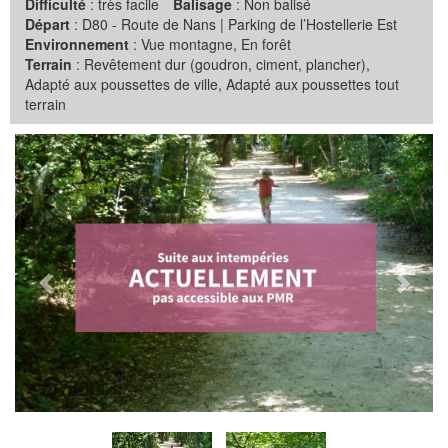
Difficulté
: très facile
Balisage
: Non balisé
Départ
: D80 - Route de Nans | Parking de l’Hostellerie Est
Environnement
: Vue montagne, En forêt
Terrain
: Revêtement dur (goudron, ciment, plancher),
Adapté aux poussettes de ville, Adapté aux poussettes tout
terrain
Précédent
Suiva